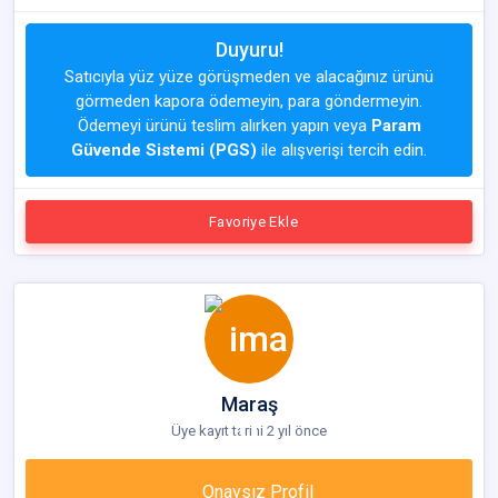
Duyuru!
Satıcıyla yüz yüze görüşmeden ve alacağınız ürünü
görmeden kapora ödemeyin, para göndermeyin.
Ödemeyi ürünü teslim alırken yapın veya
Param
Güvende Sistemi (PGS)
ile alışverişi tercih edin.
Favoriye Ekle
Maraş
Üye kayıt tarihi 2 yıl önce
Onaysız Profil