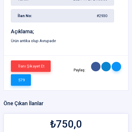
İlan No:
#2930
Açıklama;
Ürün antika olup Avrupadır
İlanı Şikayet Et
Paylaş:
579
Öne Çıkan İlanlar
₺750,0